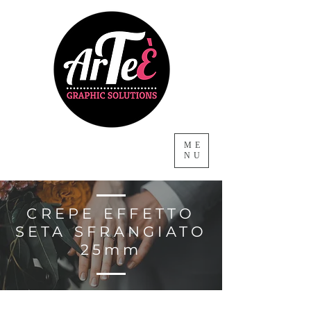
ME
NU
CREPE EFFETTO
SETA SFRANGIATO
25mm