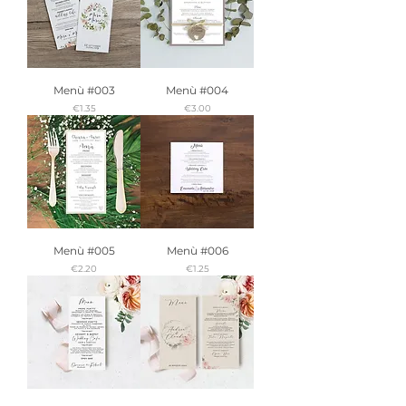
Menù #003
Menù #004
Price
Price
€1.35
€3.00
Menù #005
Menù #006
Price
Price
€2.20
€1.25