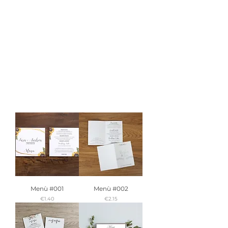
Menù #001
Menù #002
Price
Price
€1.40
€2.15