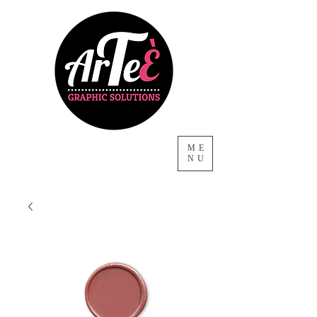
ME
NU