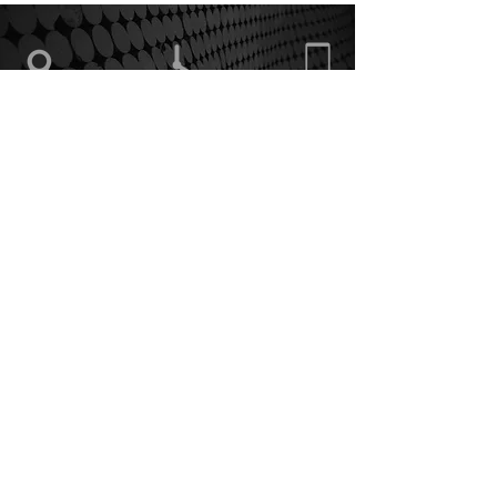
Via Cascina Rossa,
Orario di apertura
375.5862868
38
20822 Seveso (MB)
Informativa sui Cookie
Politica Privacy
Condizioni di vendita
ArTeE' Graphic Solutions snc
di Bottinelli Elisabetta & C.
Via Cascina Rossa, 38
20822 - Seveso (MB)
P.IVA e C.F.
09200100965