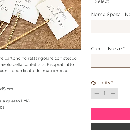
Select
Nome Sposa - N
Giorno Nozze
*
one cartoncino rettangolare con stecco,
avolo della confettata. E soprattutto
con il coordinato del matrimonio.
Quantity
*
x15 cm
te a
questo link
)
mpa