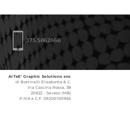
375.5862868
ArTeE' Graphic Solutions snc
di Bottinelli Elisabetta & C.
Via Cascina Rossa, 38
20822 - Seveso (MB)
P.IVA e C.F. 09200100965