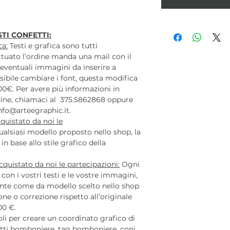
TI CONFETTI:
ca:
Testi e grafica sono tutti
ettuato l’ordine manda una mail con il
eventuali immagini da inserire a
sibile cambiare i font, questa modifica
0€. Per avere più informazioni in
rdine, chiamaci al 375.5862868 oppure
nfo@arteegraphic.it.
quistato da noi le
alsiasi modello proposto nello shop, la
n base allo stile grafico della
quistato da noi le partecipazioni:
Ogni
con i vostri testi e le vostre immagini,
nte come da modello scelto nello shop
one o correzione rispetto all’originale
00 €.
coli per creare un coordinato grafico di
tti bomboniere, tag bomboniere, coni