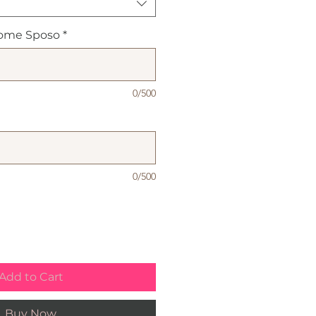
ome Sposo
*
0/500
0/500
Add to Cart
Buy Now