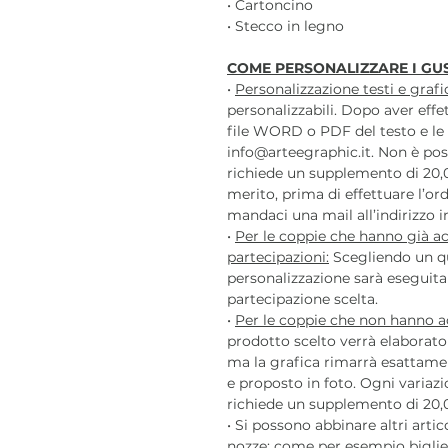
• Cartoncino
• Stecco in legno
COME PERSONALIZZARE I GUS
•
Personalizzazione testi e grafi
personalizzabili. Dopo aver eff
file WORD o PDF del testo e le 
info@arteegraphic.it. Non è pos
richiede un supplemento di 20,0
merito, prima di effettuare l’o
mandaci una mail all’indirizzo i
•
Per le coppie che hanno già ac
partecipazioni:
Scegliendo un qu
personalizzazione sarà eseguita i
partecipazione scelta.
•
Per le coppie che non hanno ac
prodotto scelto verrà elaborato 
ma la grafica rimarrà esattame
e proposto in foto. Ogni variazi
richiede un supplemento di 20,
• Si possono abbinare altri arti
nozze: come per esempio biglie