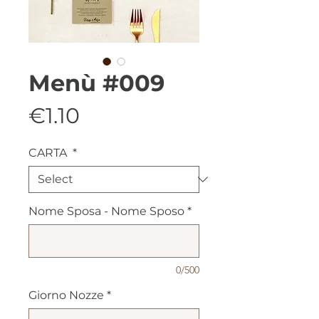
Menù #009
Price
€1.10
CARTA
*
Nome Sposa - Nome Sposo
*
0/500
Giorno Nozze
*