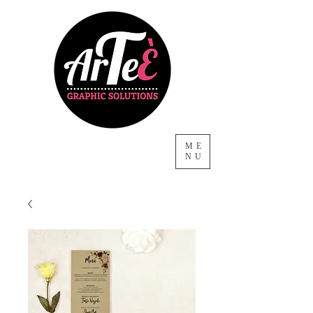
ME
NU