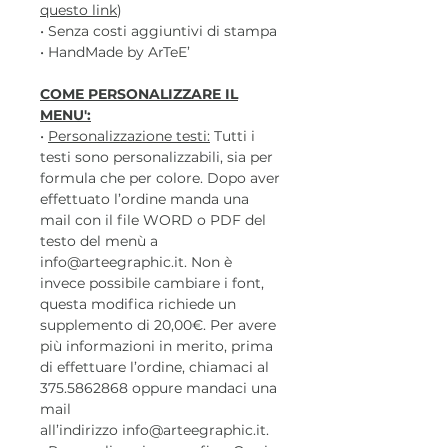
questo link
)
• Senza costi aggiuntivi di stampa
• HandMade by ArTeE’
COME PERSONALIZZARE IL
MENU':
•
Personalizzazione testi:
Tutti i
testi sono personalizzabili, sia per
formula che per colore. Dopo aver
effettuato l’ordine manda una
mail con il file WORD o PDF del
testo del menù a
info@arteegraphic.it. Non è
invece possibile cambiare i font,
questa modifica richiede un
supplemento di 20,00€. Per avere
più informazioni in merito, prima
di effettuare l’ordine, chiamaci al
375.5862868 oppure mandaci una
mail
all’indirizzo info@arteegraphic.it.