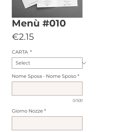
Menù #010
Price
€2.15
CARTA
*
Nome Sposa - Nome Sposo
*
0/500
Giorno Nozze
*