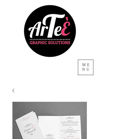
ME
NU