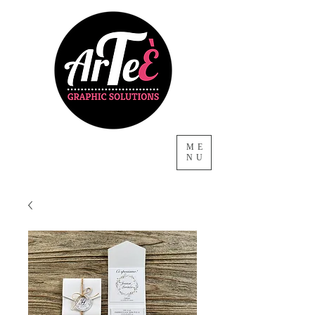
ME
NU