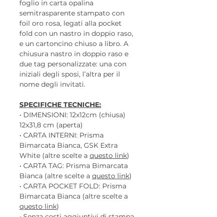
foglio in carta opalina
semitrasparente stampato con
foil oro rosa, legati alla pocket
fold con un nastro in doppio raso,
e un cartoncino chiuso a libro. A
chiusura nastro in doppio raso e
due tag personalizzate: una con
iniziali degli sposi, l’altra per il
nome degli invitati.
SPECIFICHE TECNICHE:
• DIMENSIONI: 12x12cm (chiusa)
12x31,8 cm (aperta)
• CARTA INTERNI: Prisma
Bimarcata Bianca, GSK Extra
White (altre scelte a
questo link
)
• CARTA TAG: Prisma Bimarcata
Bianca (altre scelte a
questo link
)
• CARTA POCKET FOLD: Prisma
Bimarcata Bianca (altre scelte a
questo link
)
• Senza costi aggiuntivi di stampa