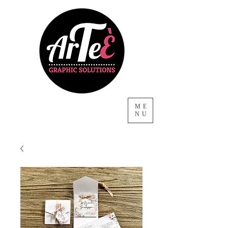
ME
NU