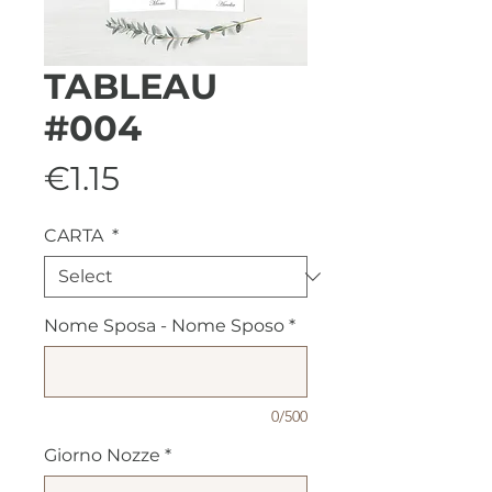
TABLEAU
#004
Price
€1.15
CARTA
*
Nome Sposa - Nome Sposo
*
0/500
Giorno Nozze
*