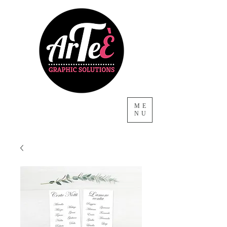
ME
NU