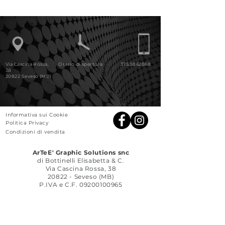
Via Cascina Rossa,
Orario di apertura
375.5862868
38
20822 Seveso (MB)
Informativa sui Cookie
Politica Privacy
Condizioni di vendita
ArTeE' Graphic Solutions snc
di Bottinelli Elisabetta & C.
Via Cascina Rossa, 38
20822 - Seveso (MB)
P.IVA e C.F.
09200100965