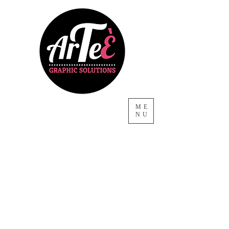
ME
NU