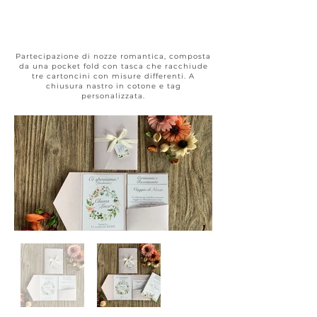
Pocket fold
#039
Partecipazione di nozze romantica, composta
da una pocket fold con tasca che racchiude
tre cartoncini con misure differenti. A
chiusura nastro in cotone e tag
personalizzata.