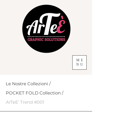
ME
NU
Le Nostre Collezioni /
POCKET FOLD Collection /
ArTeE' Trend #001