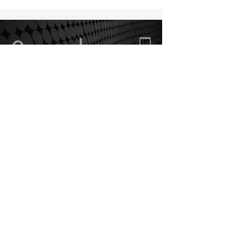
Via Cascina Rossa,
Orario di apertura
375.5862868
38
20822 Seveso (MB)
Informativa sui Cookie
Politica Privacy
Condizioni di vendita
ArTeE' Graphic Solutions snc
di Bottinelli Elisabetta & C.
Via Cascina Rossa, 38
20822 - Seveso (MB)
P.IVA e C.F.
09200100965