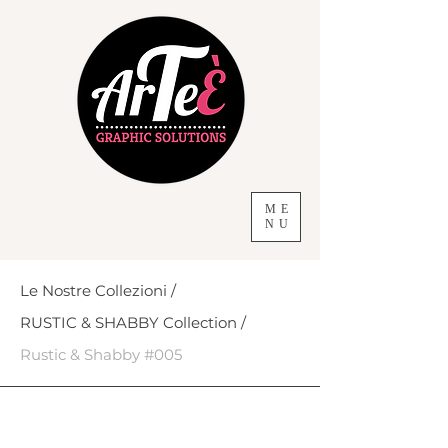
ME
NU
Le Nostre Collezioni /
RUSTIC & SHABBY Collection /
Rustic & Shabby #005