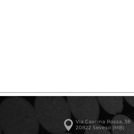
Via Cascina Rossa, 38
20822 Seveso (MB)