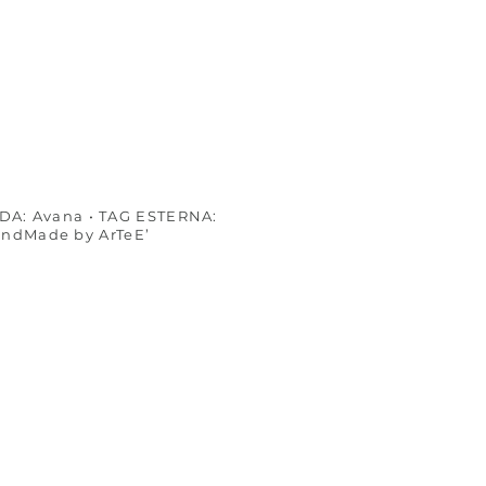
RDA: Avana • TAG ESTERNA:
HandMade by ArTeE’