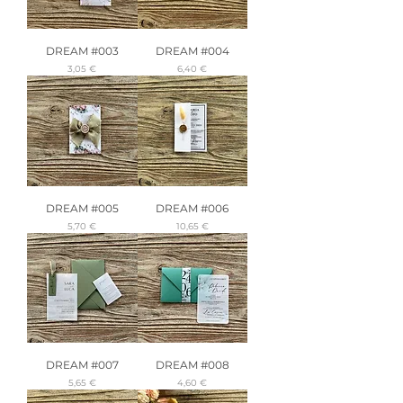
DREAM #003
DREAM #004
Precio
Precio
3,05 €
6,40 €
DREAM #005
DREAM #006
Precio
Precio
5,70 €
10,65 €
DREAM #007
DREAM #008
Precio
Precio
5,65 €
4,60 €