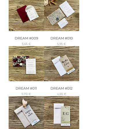
DREAM #009
DREAM #010
Precio
Precio
5,65 €
5,95 €
DREAM #011
DREAM #012
Precio
Precio
5,70 €
4,65 €