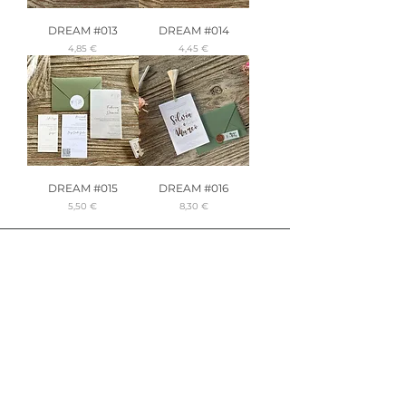
DREAM #013
DREAM #014
Precio
Precio
4,85 €
4,45 €
DREAM #015
DREAM #016
Precio
Precio
5,50 €
8,30 €