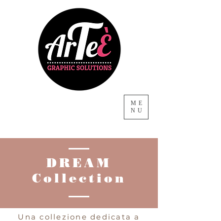
ME
NU
DREAM
Collection
Una collezione dedicata a