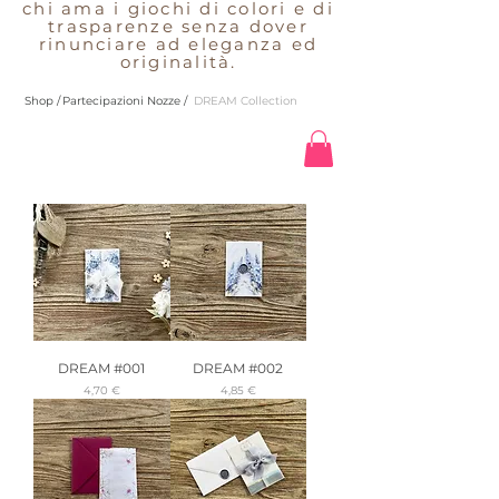
chi ama i giochi di colori e di
trasparenze senza dover
rinunciare ad eleganza ed
originalità.
Shop /
Partecipazioni Nozze /
DREAM Collection
DREAM #001
DREAM #002
Precio
Precio
4,70 €
4,85 €