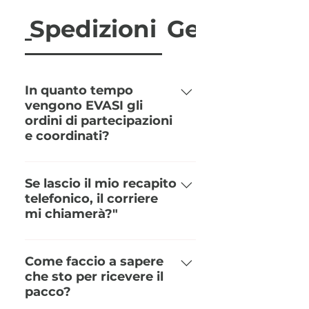
Spedizioni
Generiche
In quanto tempo
vengono EVASI gli
ordini di partecipazioni
e coordinati?
La lavorazione e la spedizione
dell’ordine avverrà entro 20/30
Se lascio il mio recapito
telefonico, il corriere
giorni lavorativi che saranno
mi chiamerà?"
calcolati dal momento in cui
l’anteprima risulterà
Quando scrivi i recapiti
confermata e il pagamento
riguardanti la spedizione, è
Come faccio a sapere
registrato. Se hai fretta di
che sto per ricevere il
bene lasciare un numero
ricevere l’ordine hai a
pacco?
telefonico (meglio se un
disposizione il servizio Last