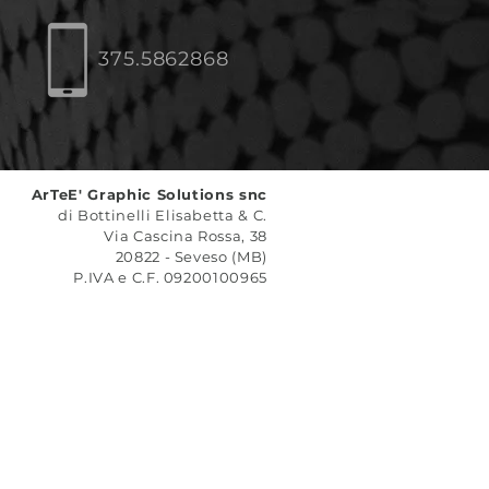
375.5862868
ArTeE' Graphic Solutions snc
di Bottinelli Elisabetta & C.
Via Cascina Rossa, 38
20822 - Seveso (MB)
P.IVA e C.F. 09200100965