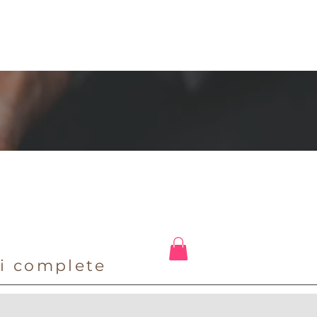
E
ni complete