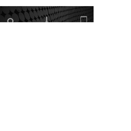
Via Cascina Rossa,
Orario di apertura
375.5862868
38
20822 Seveso (MB)
Informativa sui Cookie
Politica Privacy
Condizioni di vendita
ArTeE' Graphic Solutions snc
di Bottinelli Elisabetta & C.
Via Cascina Rossa, 38
20822 - Seveso (MB)
P.IVA e C.F.
09200100965