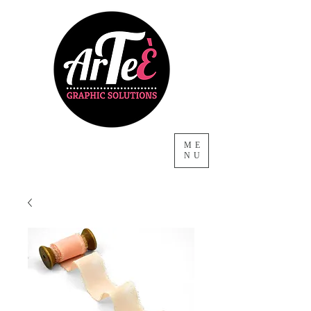
ME
NU