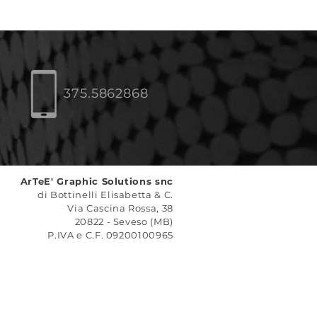
375.5862868
ArTeE' Graphic Solutions snc
di Bottinelli Elisabetta & C.
Via Cascina Rossa, 38
20822 - Seveso (MB)
P.IVA e C.F. 09200100965