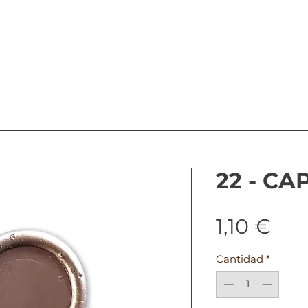
22 - C
Pre
1,10 €
Cantidad
*