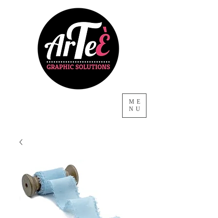
ME
NU