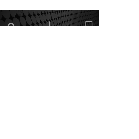
Via Cascina Rossa,
Orario di apertura
375.5862868
38
20822 Seveso (MB)
Informativa sui Cookie
Politica Privacy
Condizioni di vendita
ArTeE' Graphic Solutions snc
di Bottinelli Elisabetta & C.
Via Cascina Rossa, 38
20822 - Seveso (MB)
P.IVA e C.F.
09200100965