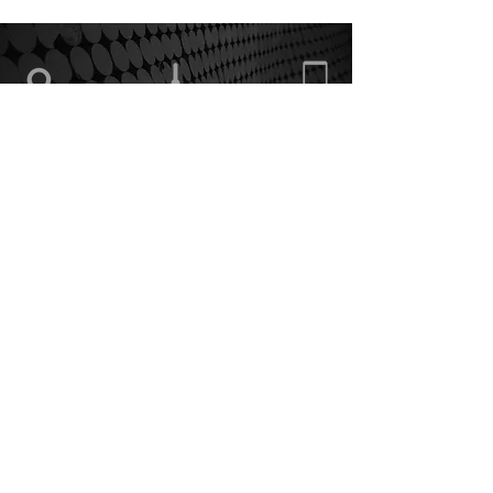
Via Cascina Rossa,
Orario di apertura
375.5862868
38
20822 Seveso (MB)
Informativa sui Cookie
Politica Privacy
Condizioni di vendita
ArTeE' Graphic Solutions snc
di Bottinelli Elisabetta & C.
Via Cascina Rossa, 38
20822 - Seveso (MB)
P.IVA e C.F.
09200100965