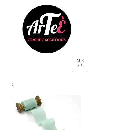
ME
NU