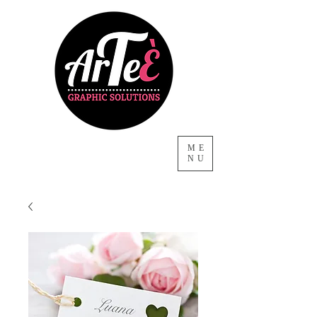
ME
NU