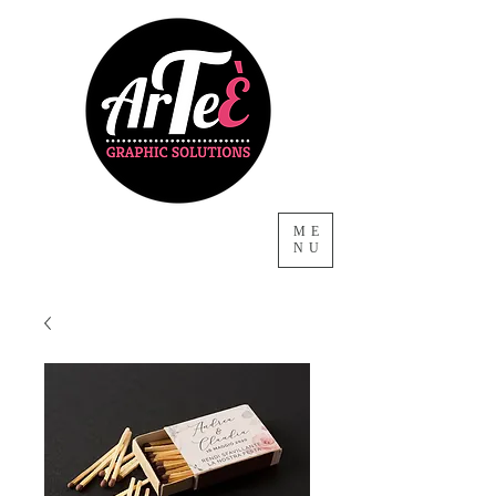
ME
NU