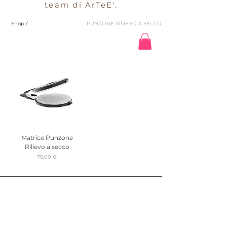
team di ArTeE'.
Shop /
PUNZONE RILIEVO A SECCO
Matrice Punzone
Rilievo a secco
Precio
75,00 €