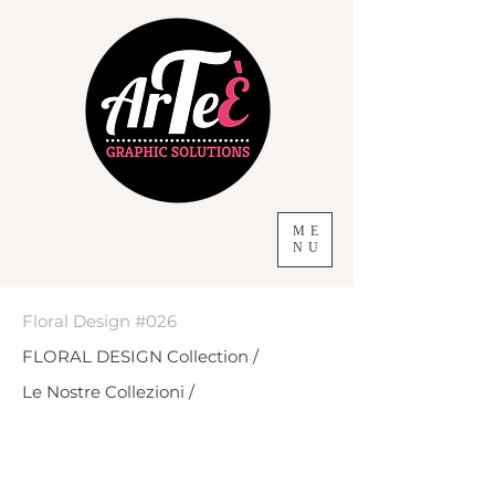
ME
NU
Floral Design #026
FLORAL DESIGN Collection /
Le Nostre Collezioni /
ArTeÈ Graphic Solutions Studio
Grafico - Seveso - Monza e
Brianza