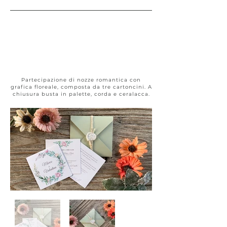
Floral Design
#026
Partecipazione di nozze romantica con
grafica floreale, composta da tre cartoncini. A
chiusura busta in palette, corda e ceralacca.