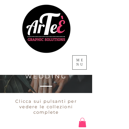
ME
NU
COORDINATI
WEDDING
Clicca sui pulsanti per
vedere le collezioni
complete