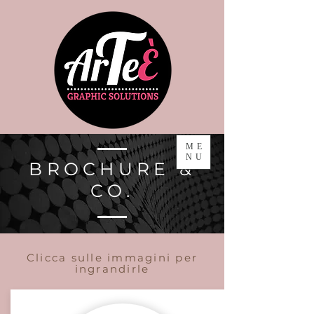
ME
NU
BROCHURE &
CO.
Clicca sulle immagini
per
ingrandirle