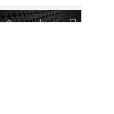
Via Cascina Rossa,
Orario di apertura
375.5862868
38
20822 Seveso (MB)
Informativa sui Cookie
Politica Privacy
Condizioni di vendita
ArTeE' Graphic Solutions snc
di Bottinelli Elisabetta & C.
Via Cascina Rossa, 38
20822 - Seveso (MB)
P.IVA e C.F.
09200100965