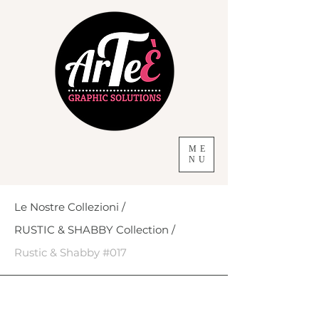
ME
NU
Le Nostre Collezioni /
RUSTIC & SHABBY Collection /
Rustic & Shabby #017