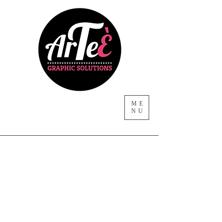
ME
NU