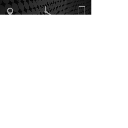
Via Cascina Rossa,
Orario di apertura
375.5862868
38
20822 Seveso (MB)
Informativa sui Cookie
Politica Privacy
Condizioni di vendita
ArTeE' Graphic Solutions snc
di Bottinelli Elisabetta & C.
Via Cascina Rossa, 38
20822 - Seveso (MB)
P.IVA e C.F.
09200100965