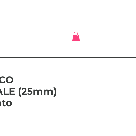
NCO
LE (25mm)
ato
eis