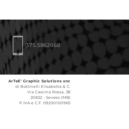
375.5862868
ArTeE' Graphic Solutions snc
di Bottinelli Elisabetta & C.
Via Cascina Rossa, 38
20822 - Seveso (MB)
P.IVA e C.F. 09200100965