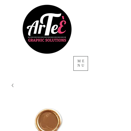
ME
NU