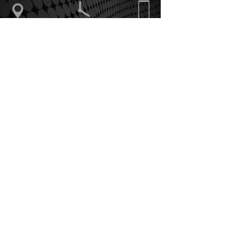
Via Cascina Rossa,
Orario di apertura
375.5862868
38
20822 Seveso (MB)
Informativa sui Cookie
Politica Privacy
Condizioni di vendita
ArTeE' Graphic Solutions snc
di Bottinelli Elisabetta & C.
Via Cascina Rossa, 38
20822 - Seveso (MB)
P.IVA e C.F.
09200100965