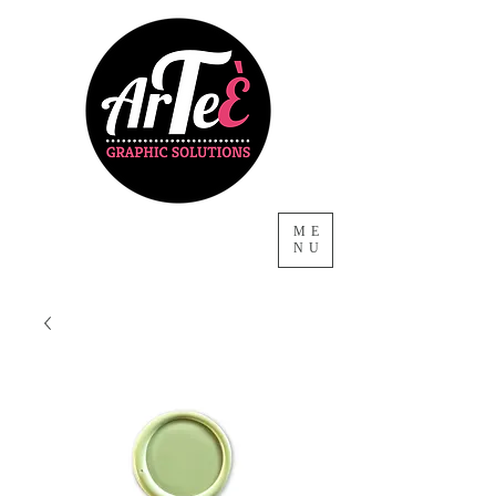
ME
NU