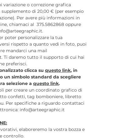
 variazione o correzione grafica
 un supplemento di 20,00 € (per esempio
azione). Per avere più informazioni in
rdine, chiamaci al 375.5862868 oppure
nfo@arteegraphic.it.
r poter personalizzare la tua
ersi rispetto a quanto vedi in foto, puoi
re mandarci una mail
t. Ti daremo tutto il supporto di cui hai
e preferisci.
sonalizzato clicca su
questo link
, in
to un simbolo standard da scegliere
stra selezione a
questo link
.
coli per creare un coordinato grafico di
to confetti, tag bomboniere, libretto
u. Per specifiche a riguardo contattaci
lettronica: info@arteegraphic.it
NE:
lavorativi, elaboreremo la vostra bozza e
e controllo.