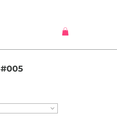
#005
eis