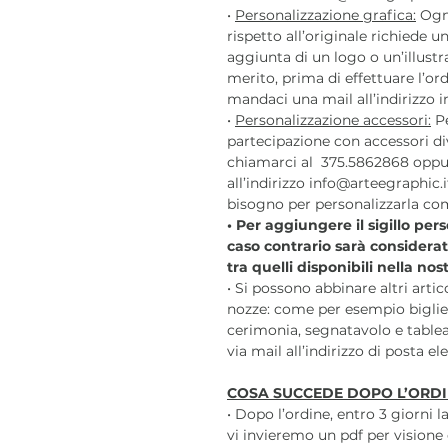
•
Personalizzazione grafica:
Ogni
rispetto all’originale richiede
aggiunta di un logo o un’illustr
merito, prima di effettuare l’o
mandaci una mail all’indirizzo i
•
Personalizzazione accessori:
Pe
partecipazione con accessori div
chiamarci al 375.5862868 oppu
all’indirizzo info@arteegraphic.i
bisogno per personalizzarla com
• Per aggiungere il sigillo per
caso contrario sarà considera
tra quelli disponibili nella no
• Si possono abbinare altri arti
nozze: come per esempio bigliet
cerimonia, segnatavolo e tablea
via mail all’indirizzo di posta e
COSA SUCCEDE DOPO L’ORDI
• Dopo l’ordine, entro 3 giorni 
vi invieremo un pdf per visione 