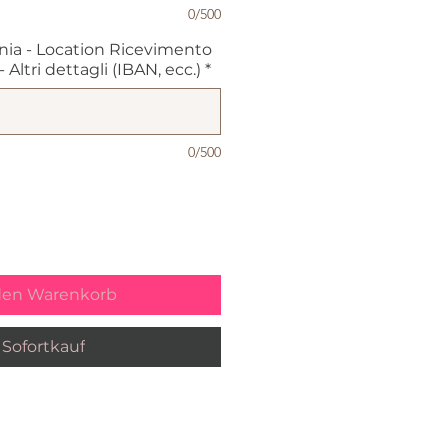
0/500
nia - Location Ricevimento
Altri dettagli (IBAN, ecc.)
*
0/500
den Warenkorb
Sofortkauf