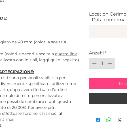
mpa
Location Cerimo
DE:
- Data conferma - 
ngiato da 40 mm (colori a scelta a
Anzahl
*
d (colori e decori a scelta a
questo link
.
lizzata con iniziali, leggi qui di seguito)
ARTECIPAZIONE:
 testi sono personalizzabili, sia per
In 
diversamente specificato, utilizzeremo
ario, dopo aver effettuato l’ordine
ormule di testo personalizzate a
ece possibile cambiare i font, questa
to di 20,00€. Per avere più
 effettuare l’ordine, chiamaci al
na mail
t.