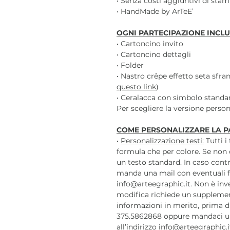
• Senza costi aggiuntivi di sta
• HandMade by ArTeE’
OGNI PARTECIPAZIONE INCLU
• Cartoncino invito
• Cartoncino dettagli
• Folder
• Nastro crêpe effetto seta sfra
questo link
)
• Ceralacca con simbolo standar
Per scegliere la versione persona
COME PERSONALIZZARE LA P
•
Personalizzazione testi:
Tutti i
formula che per colore. Se non 
un testo standard. In caso contr
manda una mail con eventuali f
info@arteegraphic.it. Non è inv
modifica richiede un supplemen
informazioni in merito, prima di
375.5862868 oppure mandaci u
all’indirizzo info@arteegraphic.i