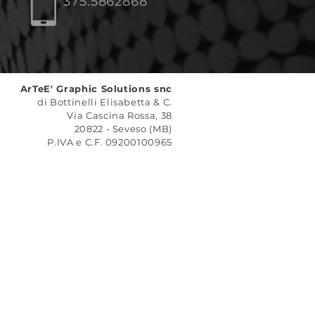
375.5862868
ArTeE' Graphic Solutions snc
di Bottinelli Elisabetta & C.
Via Cascina Rossa, 38
20822 - Seveso (MB)
P.IVA e C.F. 09200100965