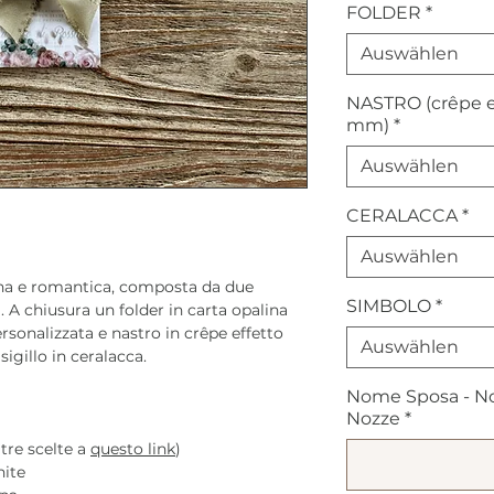
FOLDER
*
Auswählen
NASTRO (crêpe ef
mm)
*
Auswählen
CERALACCA
*
Auswählen
na e romantica, composta da due
SIMBOLO
*
. A chiusura un folder in carta opalina
sonalizzata e nastro in crêpe effetto
Auswählen
igillo in ceralacca.
Nome Sposa - No
Nozze
*
tre scelte a
questo link
)
ite