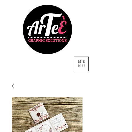
ME
NU