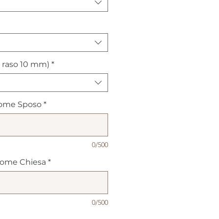
 raso 10 mm)
*
ome Sposo
*
0/500
Nome Chiesa
*
0/500