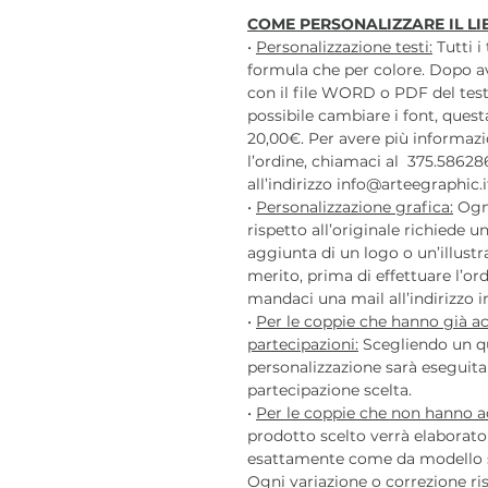
COME PERSONALIZZARE IL LI
•
Personalizzazione testi:
Tutti i
formula che per colore. Dopo a
con il file WORD o PDF del test
possibile cambiare i font, ques
20,00€. Per avere più informazi
l’ordine, chiamaci al 375.5862
all’indirizzo info@arteegraphic.i
•
Personalizzazione grafica:
Ogni
rispetto all’originale richiede
aggiunta di un logo o un’illustr
merito, prima di effettuare l’o
mandaci una mail all’indirizzo i
•
Per le coppie che hanno già ac
partecipazioni:
Scegliendo un qu
personalizzazione sarà eseguita i
partecipazione scelta.
•
Per le coppie che non hanno ac
prodotto scelto verrà elaborato 
esattamente come da modello sc
Ogni variazione o correzione ris