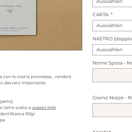
Auswählen
CARTA
*
Auswählen
NASTRO (doppio
Auswählen
Nome Sposa - N
a con le vostre promesse... renderà
o davvero importante.
Giorno Nozze - 
aperto)
(altre scelte a
questo link
)
dard Bianca 90gr
mpa