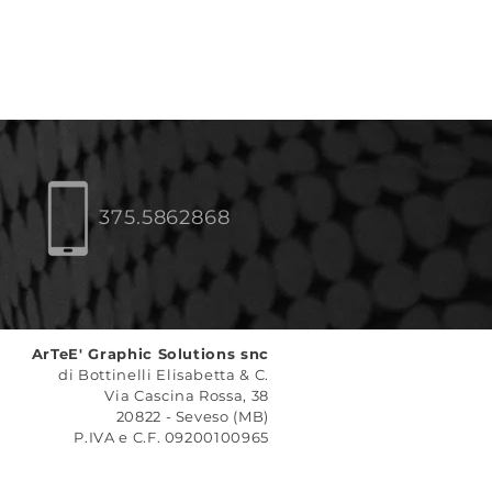
375.5862868
ArTeE' Graphic Solutions snc
di Bottinelli Elisabetta & C.
Via Cascina Rossa, 38
20822 - Seveso (MB)
P.IVA e C.F. 09200100965