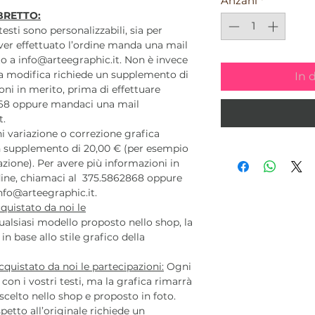
Anzahl
*
BRETTO:
 testi sono personalizzabili, sia per
ver effettuato l’ordine manda una mail
o a info@arteegraphic.it. Non è invece
ta modifica richiede un supplemento di
In 
oni in merito, prima di effettuare
868 oppure mandaci una mail
t.
 variazione o correzione grafica
 un supplemento di 20,00 € (per esempio
azione). Per avere più informazioni in
rdine, chiamaci al 375.5862868 oppure
nfo@arteegraphic.it.
quistato da noi le
alsiasi modello proposto nello shop, la
n base allo stile grafico della
quistato da noi le partecipazioni:
Ogni
con i vostri testi, ma la grafica rimarrà
elto nello shop e proposto in foto.
petto all’originale richiede un