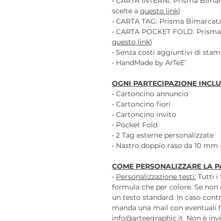
• CARTA INTERNI: Prisma Bimarc
scelte a
questo link
)
• CARTA TAG: Prisma Bimarcata 
• CARTA POCKET FOLD: Prisma B
questo link
)
• Senza costi aggiuntivi di sta
• HandMade by ArTeE’
OGNI PARTECIPAZIONE INCLU
• Cartoncino annuncio
• Cartoncino fiori
• Cartoncino invito
• Pocket Fold
• 2 Tag esterne personalizzate
• Nastro doppio raso da 10 mm (
COME PERSONALIZZARE LA P
•
Personalizzazione testi:
Tutti i
formula che per colore. Se non 
un testo standard. In caso contr
manda una mail con eventuali f
info@arteegraphic.it. Non è inv