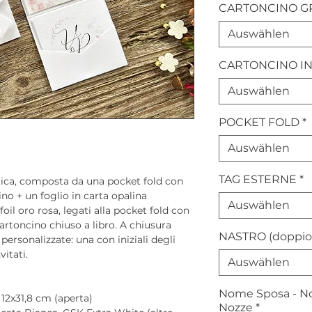
CARTONCINO G
Auswählen
CARTONCINO IN
Auswählen
POCKET FOLD
*
Auswählen
TAG ESTERNE
*
ica, composta da una pocket fold con
no + un foglio in carta opalina
Auswählen
il oro rosa, legati alla pocket fold con
artoncino chiuso a libro. A chiusura
NASTRO (doppio
personalizzate: una con iniziali degli
vitati.
Auswählen
Nome Sposa - No
12x31,8 cm (aperta)
Nozze
*