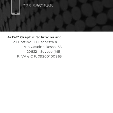
375.5862868
ArTeE' Graphic Solutions snc
di Bottinelli Elisabetta & C.
Via Cascina Rossa, 38
20822 - Seveso (MB)
P.IVA e C.F. 09200100965