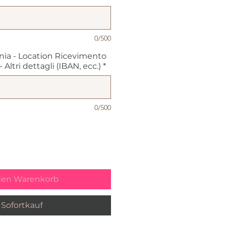
0/500
nia - Location Ricevimento
Altri dettagli (IBAN, ecc.)
*
0/500
den Warenkorb
Sofortkauf