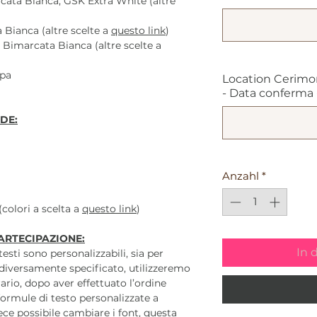
ata Bianca, GSK Extra White (altre
Bianca (altre scelte a
questo link
)
imarcata Bianca (altre scelte a
mpa
Location Cerimo
- Data conferma - 
DE:
Anzahl
*
colori a scelta a
questo link
)
ARTECIPAZIONE:
In 
 testi sono personalizzabili, sia per
diversamente specificato, utilizzeremo
ario, dopo aver effettuato l’ordine
ormule di testo personalizzate a
ece possibile cambiare i font, questa