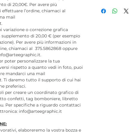
to di 20,00€. Per avere più
 effettuare l’ordine, chiamaci al
na mail
t.
 variazione o correzione grafica
 un supplemento di 20,00 € (per esempio
azione). Per avere più informazioni in
rdine, chiamaci al 375.5862868 oppure
nfo@arteegraphic.it.
r poter personalizzare la tua
ersi rispetto a quanto vedi in foto, puoi
re mandarci una mail
t. Ti daremo tutto il supporto di cui hai
e preferisci.
coli per creare un coordinato grafico di
to confetti, tag bomboniere, libretto
u. Per specifiche a riguardo contattaci
lettronica: info@arteegraphic.it
NE:
lavorativi, elaboreremo la vostra bozza e