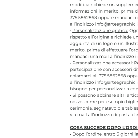
modifica richiede un supplemen
informazioni in merito, prima di
375.5862868 oppure mandaci u
all’indirizzo info@arteegraphic.i
•
Personalizzazione grafica:
Ogni
rispetto all’originale richiede
aggiunta di un logo o un’illustr
merito, prima di effettuare l’o
mandaci una mail all’indirizzo i
•
Personalizzazione accessori:
Pe
partecipazione con accessori div
chiamarci al 375.5862868 oppu
all’indirizzo info@arteegraphic.i
bisogno per personalizzarla com
• Si possono abbinare altri arti
nozze: come per esempio bigliet
cerimonia, segnatavolo e tablea
via mail all’indirizzo di posta e
COSA SUCCEDE DOPO L’ORDI
• Dopo l’ordine, entro 3 giorni 