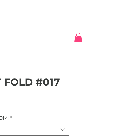
 FOLD #017
eis
OMI
*