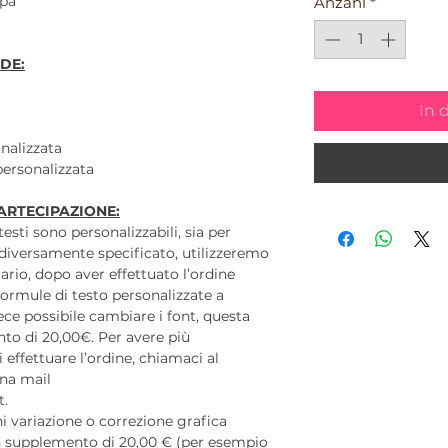
mpa
Anzahl
*
DE:
In 
nalizzata
personalizzata
ARTECIPAZIONE:
 testi sono personalizzabili, sia per
diversamente specificato, utilizzeremo
ario, dopo aver effettuato l’ordine
ormule di testo personalizzate a
ece possibile cambiare i font, questa
to di 20,00€. Per avere più
 effettuare l’ordine, chiamaci al
na mail
t.
 variazione o correzione grafica
 un supplemento di 20,00 € (per esempio