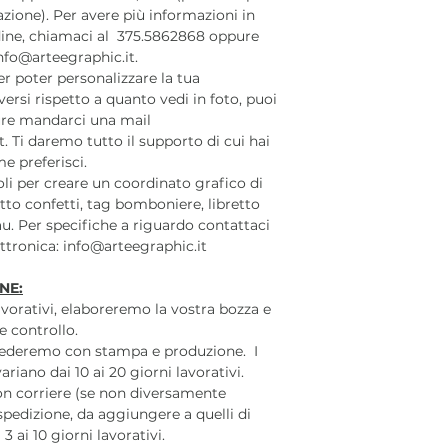
azione). Per avere più informazioni in
rdine, chiamaci al 375.5862868 oppure
nfo@arteegraphic.it.
r poter personalizzare la tua
ersi rispetto a quanto vedi in foto, puoi
re mandarci una mail
t. Ti daremo tutto il supporto di cui hai
e preferisci.
coli per creare un coordinato grafico di
to confetti, tag bomboniere, libretto
u. Per specifiche a riguardo contattaci
lettronica: info@arteegraphic.it
NE:
lavorativi, elaboreremo la vostra bozza e
e controllo.
cederemo con stampa e produzione. I
iano dai 10 ai 20 giorni lavorativi.
on corriere (se non diversamente
 spedizione, da aggiungere a quelli di
 ai 10 giorni lavorativi.