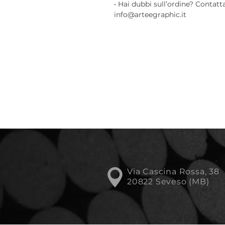
• Hai dubbi sull’ordine? Contatt
info@arteegraphic.it
Via Cascina Rossa, 38
20822 Seveso (MB)