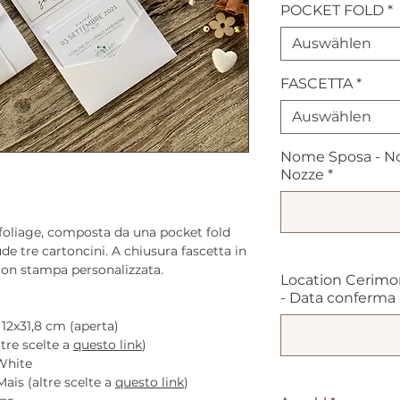
POCKET FOLD
*
Auswählen
FASCETTA
*
Auswählen
Nome Sposa - No
Nozze
*
e foliage, composta da una pocket fold
e tre cartoncini. A chiusura fascetta in
con stampa personalizzata.
Location Cerimo
- Data conferma - 
12x31,8 cm (aperta)
tre scelte a
questo link
)
White
is (altre scelte a
questo link
)