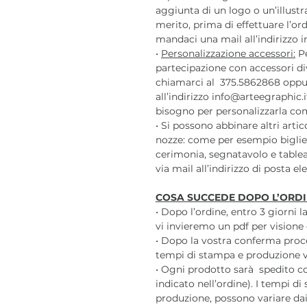
aggiunta di un logo o un’illustr
merito, prima di effettuare l’o
mandaci una mail all’indirizzo i
•
Personalizzazione accessori:
Pe
partecipazione con accessori div
chiamarci al 375.5862868 oppu
all’indirizzo info@arteegraphic.i
bisogno per personalizzarla com
• Si possono abbinare altri arti
nozze: come per esempio bigliet
cerimonia, segnatavolo e tablea
via mail all’indirizzo di posta e
COSA SUCCEDE DOPO L’ORDI
• Dopo l’ordine, entro 3 giorni 
vi invieremo un pdf per visione 
• Dopo la vostra conferma pro
tempi di stampa e produzione var
• Ogni prodotto sarà spedito c
indicato nell’ordine). I tempi di
produzione, possono variare dai 3