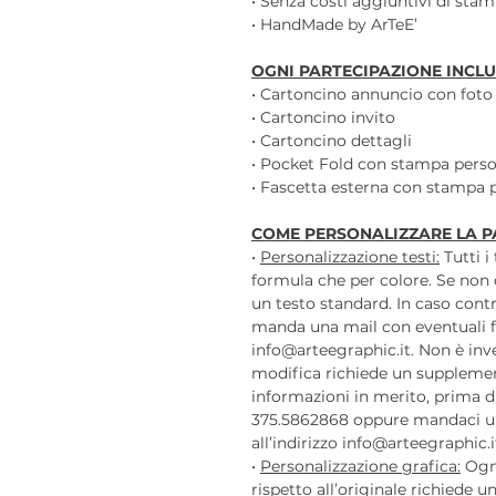
• Senza costi aggiuntivi di sta
• HandMade by ArTeE’
OGNI PARTECIPAZIONE INCLU
• Cartoncino annuncio con foto
• Cartoncino invito
• Cartoncino dettagli
• Pocket Fold con stampa perso
• Fascetta esterna con stampa 
COME PERSONALIZZARE LA P
•
Personalizzazione testi:
Tutti i
formula che per colore. Se non 
un testo standard. In caso contr
manda una mail con eventuali f
info@arteegraphic.it. Non è inv
modifica richiede un supplemen
informazioni in merito, prima di
375.5862868 oppure mandaci u
all’indirizzo info@arteegraphic.i
•
Personalizzazione grafica:
Ogni
rispetto all’originale richiede