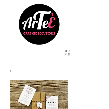
ME
NU