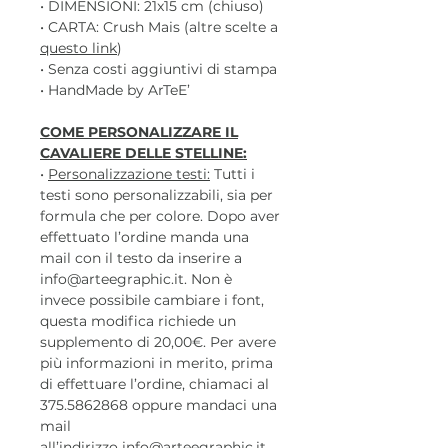
• DIMENSIONI: 21x15 cm (chiuso)
• CARTA: Crush Mais (altre scelte a
questo link
)
• Senza costi aggiuntivi di stampa
• HandMade by ArTeE’
COME PERSONALIZZARE IL
CAVALIERE DELLE STELLINE:
•
Personalizzazione testi:
Tutti i
testi sono personalizzabili, sia per
formula che per colore. Dopo aver
effettuato l’ordine manda una
mail con il testo da inserire a
info@arteegraphic.it. Non è
invece possibile cambiare i font,
questa modifica richiede un
supplemento di 20,00€. Per avere
più informazioni in merito, prima
di effettuare l’ordine, chiamaci al
375.5862868 oppure mandaci una
mail
all’indirizzo info@arteegraphic.it.