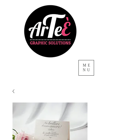
ME
NU