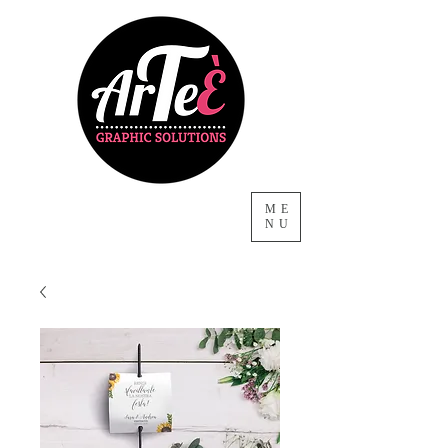
ME
NU