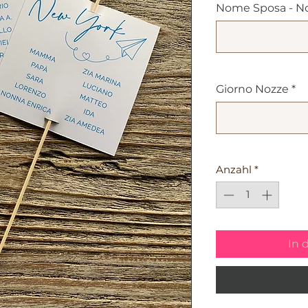
Nome Sposa - N
Giorno Nozze
*
Anzahl
*
In 