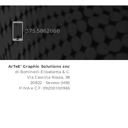
375.5862868
ArTeE' Graphic Solutions snc
di Bottinelli Elisabetta & C.
Via Cascina Rossa, 38
20822 - Seveso (MB)
P.IVA e C.F. 09200100965