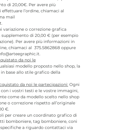
to di 20,00€. Per avere più
 effettuare l’ordine, chiamaci al
na mail
t.
 variazione o correzione grafica
 un supplemento di 20,00 € (per esempio
azione). Per avere più informazioni in
rdine, chiamaci al 375.5862868 oppure
nfo@arteegraphic.it.
quistato da noi le
alsiasi modello proposto nello shop, la
n base allo stile grafico della
quistato da noi le partecipazioni:
Ogni
con i vostri testi e le vostre immagini,
nte come da modello scelto nello shop
one o correzione rispetto all’originale
00 €.
coli per creare un coordinato grafico di
tti bomboniere, tag bomboniere, coni
 specifiche a riguardo contattaci via