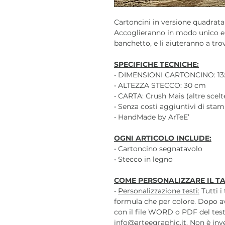
Cartoncini in versione quadrata 
Accoglieranno in modo unico e p
banchetto, e li aiuteranno a tro
SPECIFICHE TECNICHE:
• DIMENSIONI CARTONCINO: 13
• ALTEZZA STECCO: 30 cm
• CARTA: Crush Mais (altre scel
• Senza costi aggiuntivi di sta
• HandMade by ArTeE’
OGNI ARTICOLO INCLUDE:
• Cartoncino segnatavolo
• Stecco in legno
COME PERSONALIZZARE IL T
•
Personalizzazione testi:
Tutti i
formula che per colore. Dopo a
con il file WORD o PDF del test
info@arteegraphic.it. Non è inv