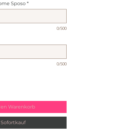
ome Sposo
*
0/500
0/500
den Warenkorb
Sofortkauf