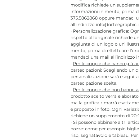
modifica richiede un supplemen
informazioni in merito, prima di
375.5862868 oppure mandaci u
all’indirizzo info@arteegraphic.i
•
Personalizzazione grafica:
Ogni
rispetto all’originale richiede
aggiunta di un logo o un’illustr
merito, prima di effettuare l’o
mandaci una mail all’indirizzo i
•
Per le coppie che hanno già ac
partecipazioni:
Scegliendo un qu
personalizzazione sarà eseguita i
partecipazione scelta.
•
Per le coppie che non hanno ac
prodotto scelto verrà elaborato 
ma la grafica rimarrà esattame
e proposto in foto. Ogni variazi
richiede un supplemento di 20,
• Si possono abbinare altri arti
nozze: come per esempio biglie
riso, segnatavolo e tableau. Per