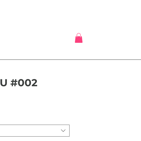
U #002
is