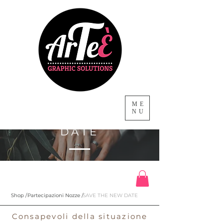
ME
NU
SAVE THE NEW
DATE
Shop /
Partecipazioni Nozze /
SAVE THE NEW DATE
Consapevoli della situazione