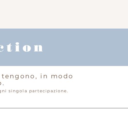
ction
ontengono, in modo
o.
gni singola partecipazione.