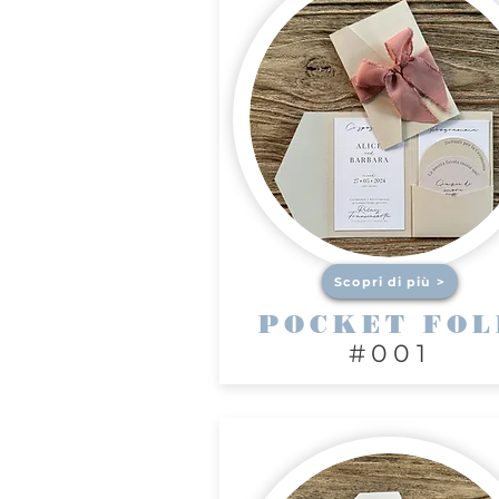
Scopri di più >
POCKET FOL
#001