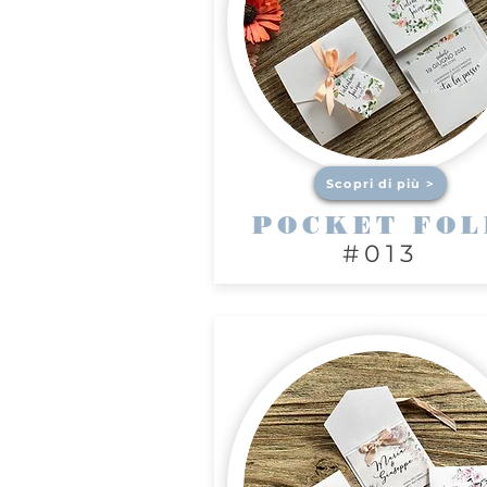
Scopri di più >
POCKET FOL
#013