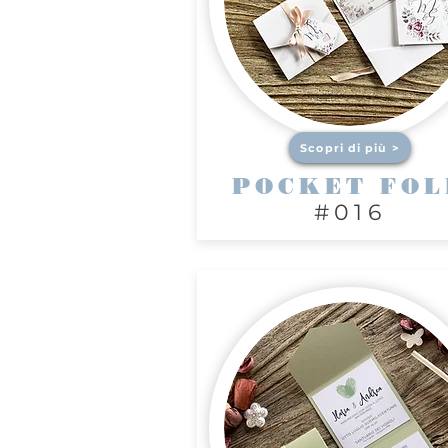
Scopri di più >
POCKET FOL
#016