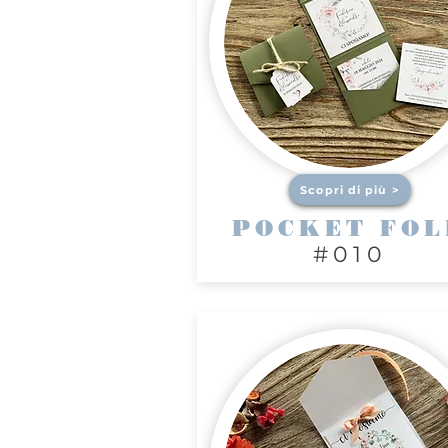
Scopri di più >
POCKET FOL
#010