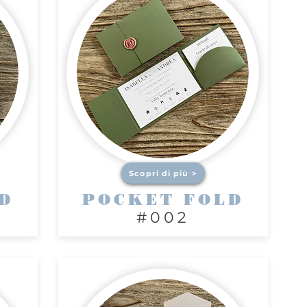
Scopri di più >
D
POCKET FOLD
#002