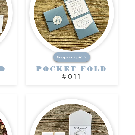
Scopri di più >
D
POCKET FOLD
#011