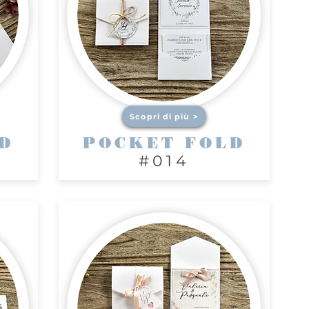
Scopri di più >
D
POCKET FOLD
#014