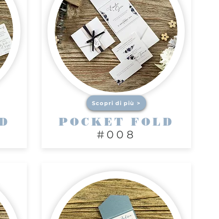
Scopri di più >
D
POCKET FOLD
#008