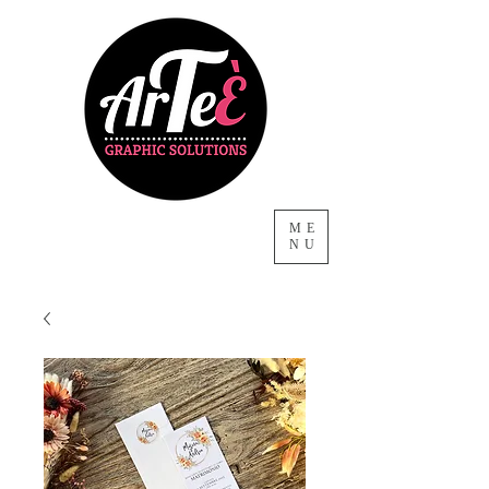
ME
NU