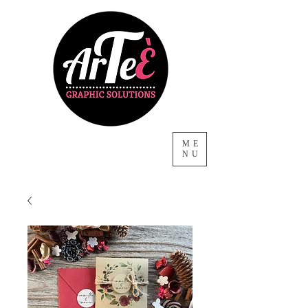
ME
NU