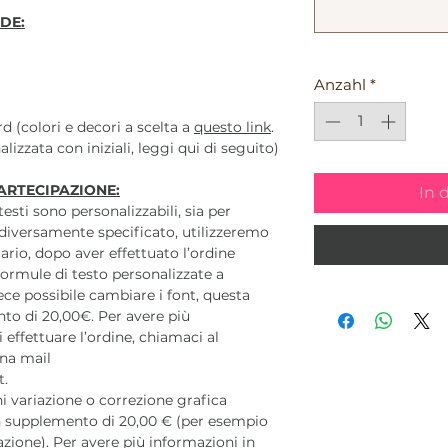
DE:
m
Anzahl
*
d (colori e decori a scelta a
questo link
.
lizzata con iniziali, leggi qui di seguito)
ARTECIPAZIONE:
In 
 testi sono personalizzabili, sia per
diversamente specificato, utilizzeremo
ario, dopo aver effettuato l’ordine
ormule di testo personalizzate a
ece possibile cambiare i font, questa
to di 20,00€. Per avere più
 effettuare l’ordine, chiamaci al
na mail
t.
 variazione o correzione grafica
 un supplemento di 20,00 € (per esempio
azione). Per avere più informazioni in