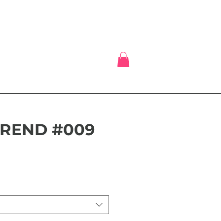
 TREND #009
is