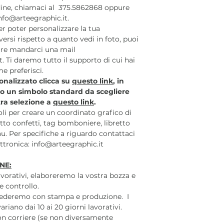
rdine, chiamaci al 375.5862868 oppure
nfo@arteegraphic.it.
r poter personalizzare la tua
ersi rispetto a quanto vedi in foto, puoi
re mandarci una mail
t. Ti daremo tutto il supporto di cui hai
e preferisci.
sonalizzato clicca su
questo link
, in
to un simbolo standard da scegliere
stra selezione a
questo link
.
coli per creare un coordinato grafico di
to confetti, tag bomboniere, libretto
u. Per specifiche a riguardo contattaci
lettronica: info@arteegraphic.it
NE:
lavorativi, elaboreremo la vostra bozza e
e controllo.
cederemo con stampa e produzione. I
iano dai 10 ai 20 giorni lavorativi.
on corriere (se non diversamente