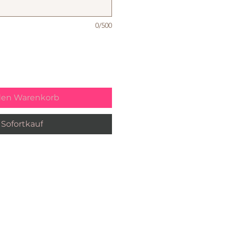
0/500
den Warenkorb
Sofortkauf