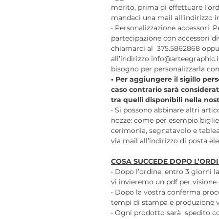
merito, prima di effettuare l’o
mandaci una mail all’indirizzo i
•
Personalizzazione accessori:
Pe
partecipazione con accessori div
chiamarci al 375.5862868 oppu
all’indirizzo info@arteegraphic.i
bisogno per personalizzarla com
• Per aggiungere il sigillo per
caso contrario sarà considera
tra quelli disponibili nella no
• Si possono abbinare altri arti
nozze: come per esempio bigliet
cerimonia, segnatavolo e tablea
via mail all’indirizzo di posta e
COSA SUCCEDE DOPO L’ORDI
• Dopo l’ordine, entro 3 giorni 
vi invieremo un pdf per visione 
• Dopo la vostra conferma pro
tempi di stampa e produzione var
• Ogni prodotto sarà spedito c