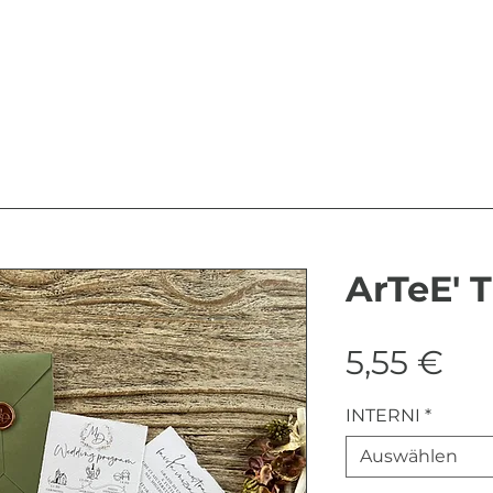
ArTeE'
Pre
5,55 €
INTERNI
*
Auswählen