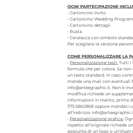
OGNI PARTECIPAZIONE INCLU
• Cartoncino invito
• Cartoncino Wedding Progra
• Cartoncino dettagli
• Busta
• Ceralacca con simbolo standar
Per scegliere la versione persona
COME PERSONALIZZARE LA P
•
Personalizzazione testi:
Tutti i
formula che per colore. Se non 
un testo standard. In caso contr
manda una mail con eventuali f
info@arteegraphic.it. Non è inv
modifica richiede un supplemen
informazioni in merito, prima di
375.5862868 oppure mandaci u
all’indirizzo info@arteegraphic.i
•
Personalizzazione grafica:
Ogni
rispetto all’originale richiede
aggiunta di un logo o un’illustr