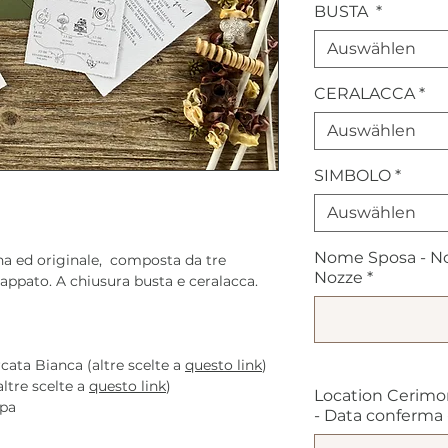
BUSTA
*
Auswählen
CERALACCA
*
Auswählen
SIMBOLO
*
Auswählen
Nome Sposa - No
a ed originale, composta da tre
Nozze
*
rappato. A chiusura busta e ceralacca.
ata Bianca (altre scelte a
questo link
)
ltre scelte a
questo link
)
Location Cerimo
mpa
- Data conferma - 