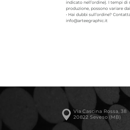
indicato nell’ordine). I tempi di
produzione, possono variare dai 3
• Hai dubbi sull’ordine? Contatt
info@arteegraphic.it
Via Cascina Rossa, 38
20822 Seveso (MB)