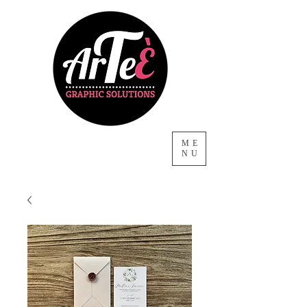
ME
NU