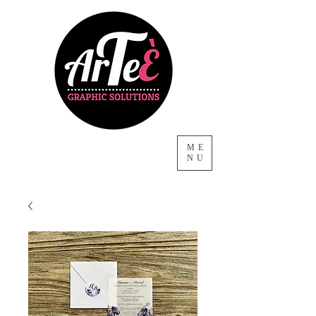
ME
NU