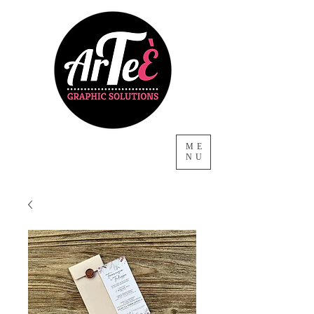
ME
NU