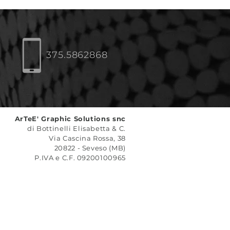
375.5862868
ArTeE' Graphic Solutions snc
di Bottinelli Elisabetta & C.
Via Cascina Rossa, 38
20822 - Seveso (MB)
P.IVA e C.F. 09200100965