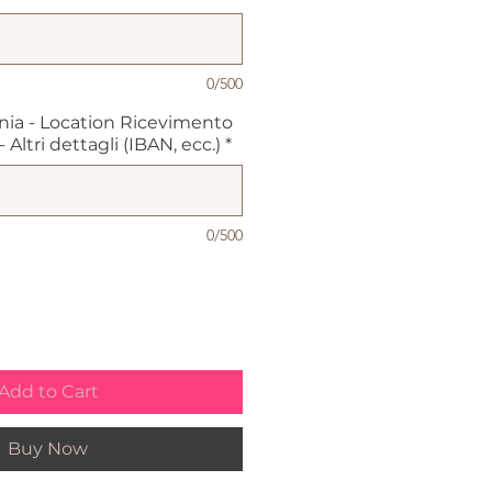
0/500
nia - Location Ricevimento
Altri dettagli (IBAN, ecc.)
*
0/500
Add to Cart
Buy Now