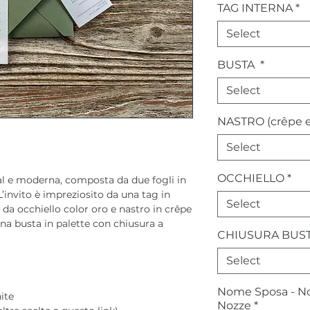
TAG INTERNA
*
Select
BUSTA
*
Select
NASTRO (crêpe e
Select
OCCHIELLO
*
l e moderna, composta da due fogli in
’invito è impreziosito da una tag in
Select
i da occhiello color oro e nastro in crêpe
una busta in palette con chiusura a
CHIUSURA BUS
Select
Nome Sposa - No
ite
Nozze
*