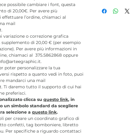
ece possibile cambiare i font, questa
to di 20,00€. Per avere più
 effettuare l’ordine, chiamaci al
na mail
t.
 variazione o correzione grafica
 un supplemento di 20,00 € (per esempio
azione). Per avere più informazioni in
rdine, chiamaci al 375.5862868 oppure
nfo@arteegraphic.it.
r poter personalizzare la tua
ersi rispetto a quanto vedi in foto, puoi
re mandarci una mail
t. Ti daremo tutto il supporto di cui hai
e preferisci.
sonalizzato clicca su
questo link
, in
to un simbolo standard da scegliere
stra selezione a
questo link
.
coli per creare un coordinato grafico di
to confetti, tag bomboniere, libretto
u. Per specifiche a riguardo contattaci