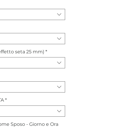
ffetto seta 25 mm)
*
TA
*
me Sposo - Giorno e Ora