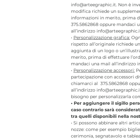
info@arteegraphic.it. Non è inv
modifica richiede un supplemen
informazioni in merito, prima di
375.5862868 oppure mandaci u
all’indirizzo info@arteegraphic.i
•
Personalizzazione grafica:
Ogni
rispetto all’originale richiede
aggiunta di un logo o un’illustr
merito, prima di effettuare l’o
mandaci una mail all’indirizzo i
•
Personalizzazione accessori:
Pe
partecipazione con accessori div
chiamarci al 375.5862868 oppu
all’indirizzo info@arteegraphic.i
bisogno per personalizzarla com
• Per aggiungere il sigillo per
caso contrario sarà considera
tra quelli disponibili nella no
• Si possono abbinare altri arti
nozze: come per esempio bigliet
cerimonia, segnatavolo e tablea