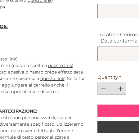
ltre scelte a
questo link
)
mpa
DE:
Location Cerimo
- Data conferma - 
sto link
)
5 mm (colori a scelta a
questo link
)
ag adesiva o nastro crêpe effetto seta
Quantity
*
sezione specifica a
questo link
) Se la tua
di aggiungere al carrello anche il
i (sempre al link indicato in
ARTECIPAZIONE:
 testi sono personalizzabili, sia per
diversamente specificato, utilizzeremo
ario, dopo aver effettuato l’ordine
ormule di testo personalizzate a