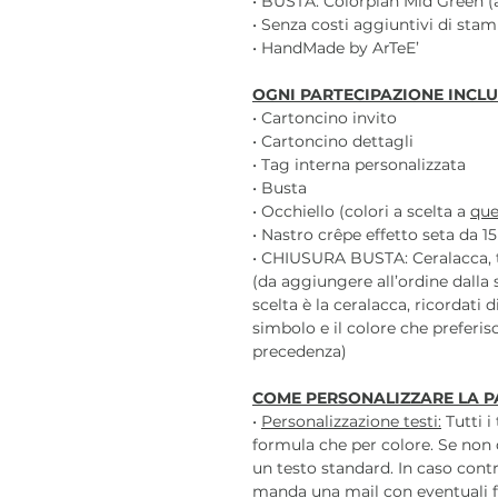
• BUSTA: Colorplan Mid Green (a
• Senza costi aggiuntivi di sta
• HandMade by ArTeE’
OGNI PARTECIPAZIONE INCLU
• Cartoncino invito
• Cartoncino dettagli
• Tag interna personalizzata
• Busta
• Occhiello (colori a scelta a
que
• Nastro crêpe effetto seta da 1
• CHIUSURA BUSTA: Ceralacca, t
(da aggiungere all’ordine dalla 
scelta è la ceralacca, ricordati 
simbolo e il colore che preferisc
precedenza)
COME PERSONALIZZARE LA P
•
Personalizzazione testi:
Tutti i
formula che per colore. Se non 
un testo standard. In caso contr
manda una mail con eventuali f